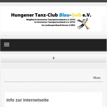
Home
Standard- und Latein
Home
Line Dance
Kinderballett
Info zur Internetseite
Orientalischer Tanz