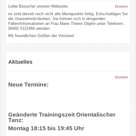
Liebe Besucher unserer Webseite,
Drucken
Infos/Termine u.a
es sind derzeit noch nicht alle Menüpunkte fertig. Entschuldigen Sie
die Unannehmlichkeiten. Sie können sich in dringenden
Events/Bildergalerie
Fällen/Informationen an Frau Marie Theres Döpfer unter Telefonnr.:
06402 5122466 wenden.
Mit freundlichen Grüßen der Vorstand
Kontakte
Aktuelles
Drucken
Neue Termine:
Geänderte Trainingszeit Orientalischer
Tanz:
Montag 18:15 bis 19:45 Uhr